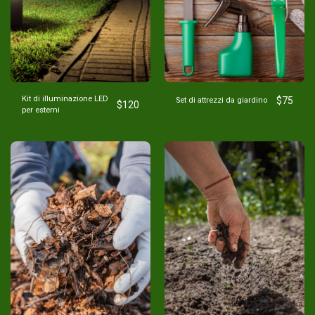
Kit di illuminazione LED
$
75
Set di attrezzi da giardino
$
120
per esterni