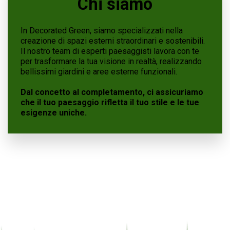
Chi siamo
In Decorated Green, siamo specializzati nella 
creazione di spazi esterni straordinari e sostenibili. 
Il nostro team di esperti paesaggisti lavora con te 
per trasformare la tua visione in realtà, realizzando 
bellissimi giardini e aree esterne funzionali.
Dal concetto al completamento, ci assicuriamo 
che il tuo paesaggio rifletta il tuo stile e le tue 
esigenze uniche.